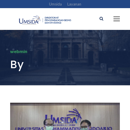
Umsida
Layanan
webmin
By